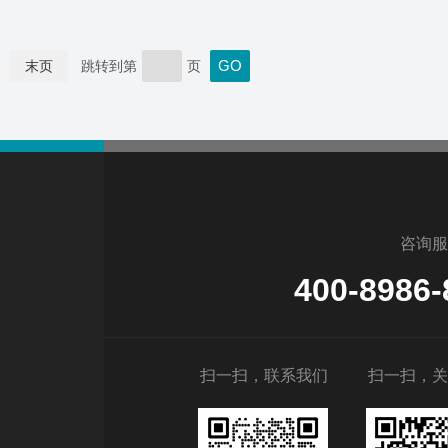
末页
跳转到第
页
咨询服
400-8986-
扫一扫，联系我们
扫一扫，关