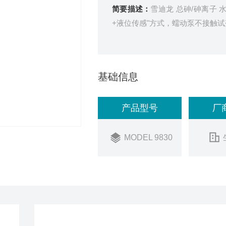
简要描述：
雪迪龙 总砷/砷离子
+液位传感"方式，蠕动泵不接触
基础信息
产品型号
厂
MODEL 9830