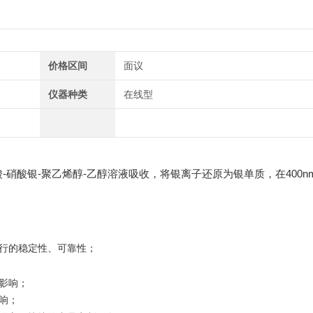
价格区间
面议
仪器种类
在线型
-硝酸银-聚乙烯醇-乙醇溶液吸收，将银离子还原为银单质，在400n
行的稳定性、可靠性；
影响；
响；