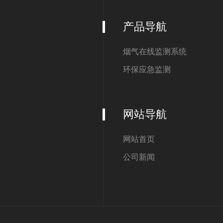
产品导航
烟气在线监测系统
环保应急监测
网站导航
网站首页
公司新闻