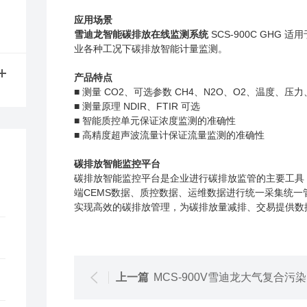
应用场景
雪迪龙智能碳排放在线监测系统
SCS-900C GHG
适用
业
各种工况下碳排放智能计量监测。
产品特点
■
测量 CO
2
、可选参数 CH
4
、N
2
O、O
2
、温度、压力
■
测量原理 NDIR、FTIR 可选
■
智能质控单元保证浓度监测的准确性
■
高精度超声波流量计保证流量监测的准确性
碳排放智能监控平台
碳排放智能监控平台是企业进行碳排放监管的主要工具
端CEMS数据、质控数据、运维数据进行统一采集统
实现高效的碳排放管理，为碳排放量减排、交易提供数
上一篇
MCS-900V雪迪龙大气复合污染走航监测车