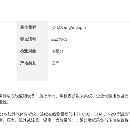
最小量程
(0-100)mg/m3ppm
零点漂移
≤±2%F.S
检测对象
多组分
产地类别
国产
G 包含碳排放在线监测设备、质控单元、碳核查参数采集仪、企业端碳排放监控
源性。
非分散红外气体分析仪，连续在线测量烟气中的 CO
2
、CH
4
、N
2
O等温室
度、压力、流速或流量、湿度、含氧量等），通过数据采集与传输装置将