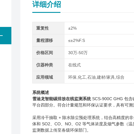
详细介绍
重复性
±2%
量程漂移
≤±2%F.S
价格区间
30万-50万
仪器种类
在线式
应用领域
环保,化工,石油,建材/家具,综合
系统概述
雪迪龙智能碳排放在线监测系统
SCS-900C GH
平台四部分。符合计量规范和环保认证要求，具有可溯
采用冷干抽取 + 除水除尘预处理系统，结合高精度的
体和 SO
2
、CO、NO、O
2
等气体浓度及烟气参数（温
监测数据上传至各级环保部门。