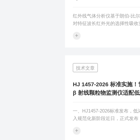
红外线气体分析仪基于朗伯-比
对特征波长红外光的选择性吸收
广泛用于CO、CO₂、SO₂等气
+
心部件——光源、气室、检测器
何一环出问题都会导致数据"翻车
障，招招致命：①无指示/时有
开关是否在"关"位，再查保险丝
技术文章
断、信号线有无断路。电源插头
忽视的"元凶"。②零点漂移大/数
于光路污染或气路漏气。光学窗
HJ 1457-2026 标准实
片积灰会导致基线大幅波动；参比气
β 射线颗粒物监测仪适配
一、HJ1457-2026标准发布
入规范化新阶段近日，正式发布
气低浓度颗粒物的测定便携式β射线
+
2026标准，该标准弥补我国固