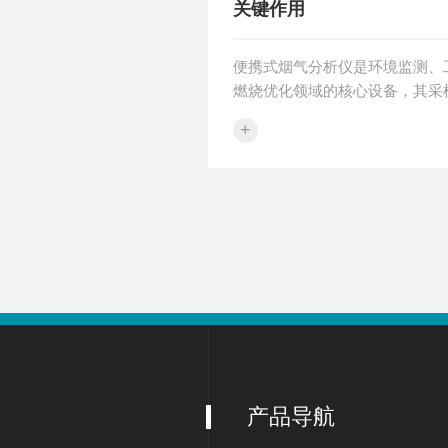
管理规范的入河排污口监管模式。1
关键作用
便携式烟气分析仪是环境监测、
燃烧优化领域的核心设备，其采
设计直接影响气体成分分析的精
+
系统通过多级处理模块，有效解
物、水分及腐蚀性气体对传感器
据可靠性。系统设计要点高效过
过滤结构：初级过滤（如金属滤
物（50μm），防止堵塞后续管
陶瓷滤芯或玻璃纤维滤膜）捕捉微
10μm），避免粉尘沉积在传感
集成脉冲反吹功能，可自动清洁
寿命。...
产品导航