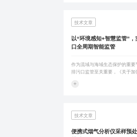
粒物便携直读监测的标准空白，
粒物监测工作迈入现场化、快速
新发展阶段。标准对采样管加热
技术文章
式、滤膜（带）捕集效率等关键
求，为固定污染源低浓度颗粒物
的技术规范，也对相关监测设备
以“环境感知+智慧监管”
度提出了更高要求。二、雪迪龙便携
口全周期智能监管
作为流域与海域生态保护的重要
排污口监管至关重要，《关于加
口监督管理工作的实施意见》中要
+
前建成法规、技术、管理体系完
管理制度体系。环境感知+智慧
污口监管中动态监测不足、管理
题，雪迪龙构建了“环境感知+智
技术文章
污口规范化建设方案，以“在线监
台”为核心，实时采集并动态展
量、视频监控数据，形成权责清
便携式烟气分析仪采样预