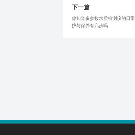
下一篇
你知道多参数水质检测仪的日常
护与保养有几步吗