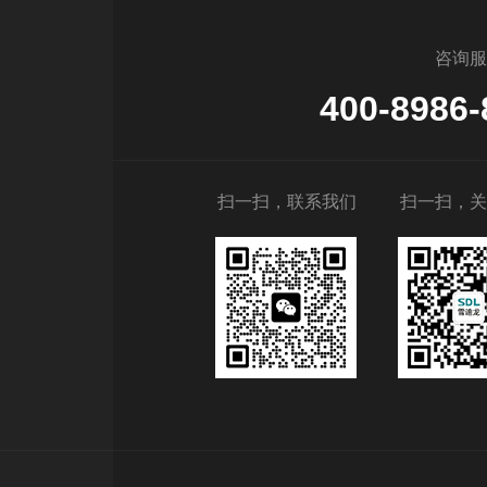
咨询服
400-8986-
扫一扫，联系我们
扫一扫，关