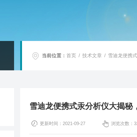
当前位置：
首页
/
技术文章
/ 雪迪龙便携
雪迪龙便携式汞分析仪大揭秘
更新时间：2021-09-27
浏览次数：32