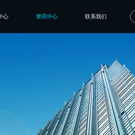
中心
资讯中心
联系我们
公司新闻
技术文章